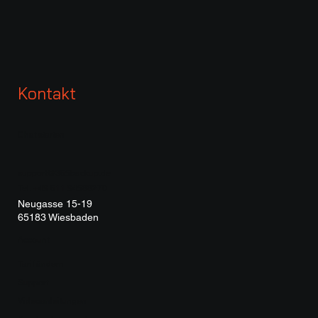
Kontakt
Chat starten
support@365backup.de
Tel: +49 611 94588270
Neugasse 15-19
65183 Wiesbaden
Account
Tarif ändern
Support
Videoanleitungen