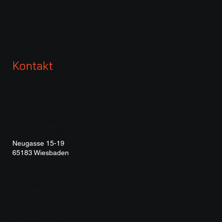
Kontakt
Chat starten
support@365backup.de
Tel: +49 611 94588270
Neugasse 15-19
65183 Wiesbaden
Account
Tarif ändern
Support
Videoanleitungen