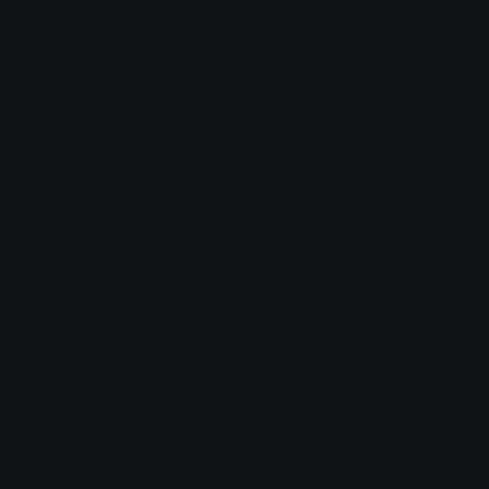
Videoanleitungen
Datenschut
Tarif ändern
Impressum
Kundendaten ändern
Account kündigen