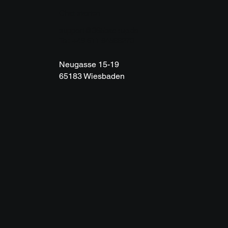
Chat starten
support@365backup.de
Tel: +49 611 94588270
Neugasse 15-19
65183 Wiesbaden