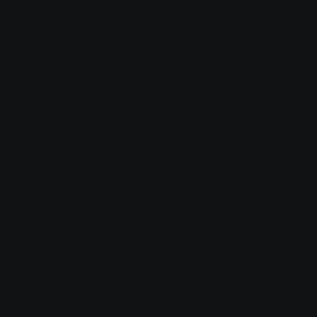
Du brauchst ein formelles
Dann Schreibe an
suppor